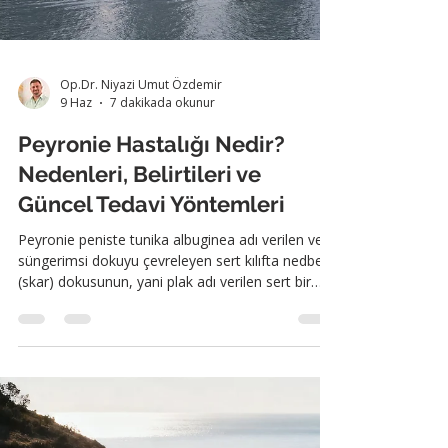
Op.Dr. Niyazi Umut Özdemir
9 Haz
7 dakikada okunur
Peyronie Hastalığı Nedir?
Nedenleri, Belirtileri ve
Güncel Tedavi Yöntemleri
Peyronie peniste tunika albuginea adı verilen ve
süngerimsi dokuyu çevreleyen sert kılıfta nedbe
(skar) dokusunun, yani plak adı verilen sert bir
alanın gelişmesidir. Bu plak penisin ereksiyon
sırasında düzgün şekilde gerilmesini engeller;
sonuçta erekte penis o bölgeden bükülür, kısalır
ya da kum saati benzeri bir daralma gösterir.