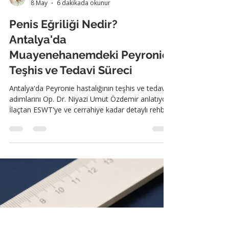
Op.Dr. Niyazi Umut Özdemir
8 May
6 dakikada okunur
Penis Eğriliği Nedir?
Antalya'da
Muayenehanemdeki Peyronie
Teşhis ve Tedavi Süreci
Antalya'da Peyronie hastalığının teşhis ve tedavi
adımlarını Op. Dr. Niyazi Umut Özdemir anlatıyor.
İlaçtan ESWT'ye ve cerrahiye kadar detaylı rehber.